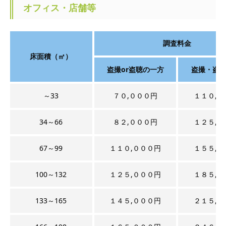
オフィス・店舗等
調査料金
床面積（㎡）
盗撮or盗聴の一方
盗撮・盗
～33
７０,０００円
１１０,０
34～66
８２,０００円
１２５,０
67～99
１１０,０００円
１５５,０
100～132
１２５,０００円
１８５,０
133～165
１４５,０００円
２１５,０