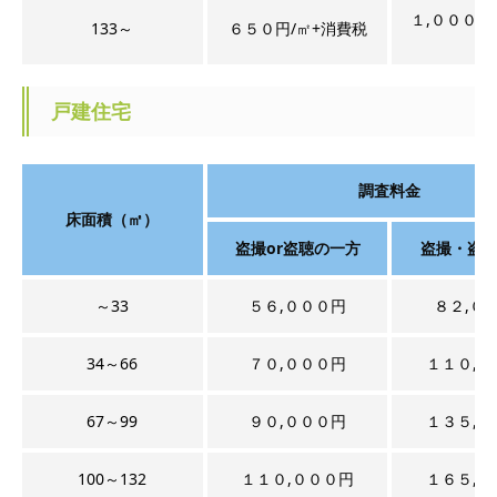
１,０００円
133～
６５０円/㎡+消費税
税
戸建住宅
調査料金
床面積（㎡）
盗撮or盗聴の一方
盗撮・盗
～33
５６,０００円
８２,０
34～66
７０,０００円
１１０,０
67～99
９０,０００円
１３５,０
100～132
１１０,０００円
１６５,０