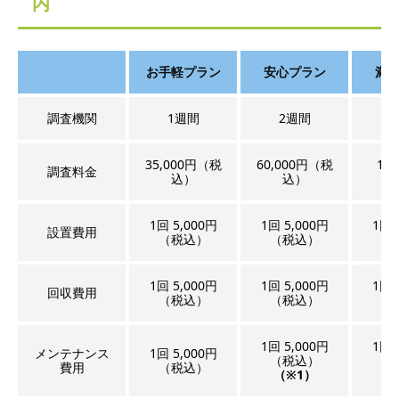
内
お手軽プラン
安心プラン
満
調査機関
1週間
2週間
35,000円（税
60,000円（税
100
調査料金
込）
込）
（
1回 5,000円
1回 5,000円
1回 
設置費用
（税込）
（税込）
（
1回 5,000円
1回 5,000円
1回 
回収費用
（税込）
（税込）
（
1回 5,000円
1回 
メンテナンス
1回 5,000円
（税込）
（
費用
（税込）
（※1）
（