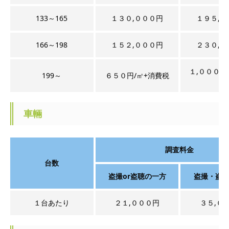
133～165
１３０,０００円
１９５,０
166～198
１５２,０００円
２３０,０
１,０００円
199～
６５０円/㎡+消費税
税
車輛
調査料金
台数
盗撮or盗聴の一方
盗撮・盗
１台あたり
２１,０００円
３５,０