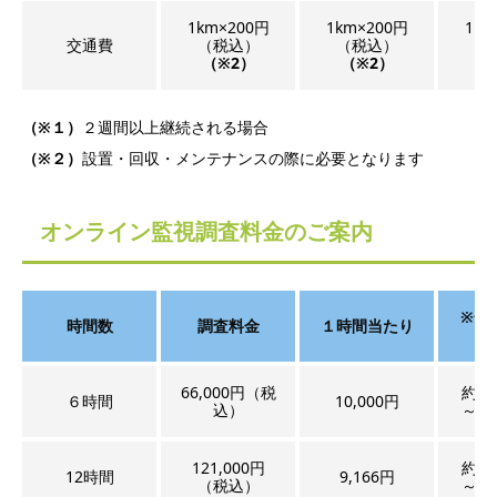
1km×200円
1km×200円
1km
交通費
（税込）
（税込）
（
（※2）
（※2）
（
（※１）
２週間以上継続される場合
（※２）
設置・回収・メンテナンスの際に必要となります
オンライン監視調査料金のご案内
※一
時間数
調査料金
１時間当たり
66,000円（税
約12
６時間
10,000円
込）
～15
121,000円
約24
12時間
9,166円
（税込）
～30