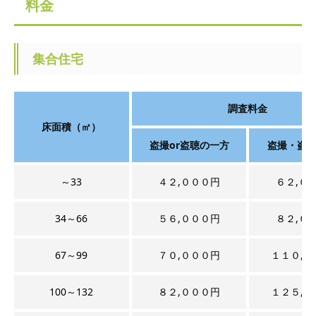
料金
集合住宅
調査料金
床面積（㎡）
盗撮or盗聴の一方
盗撮・盗
～33
４２,０００円
６２,０
34～66
５６,０００円
８２,０
67～99
７０,０００円
１１０,０
100～132
８２,０００円
１２５,０