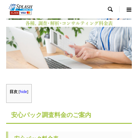

目次
[
hide
]
安心パック調査料金のご案内