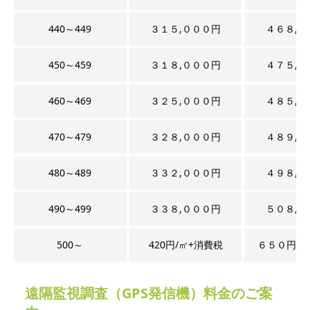
440～449
３１５,０００円
４６８,０
450～459
３１８,０００円
４７５,０
460～469
３２５,０００円
４８５,０
470～479
３２８,０００円
４８９,０
480～489
３３２,０００円
４９８,０
490～499
３３８,０００円
５０８,０
500～
420円/㎡+消費税
６５０円/㎡
遠隔監視調査（GPS発信機）料金のご案