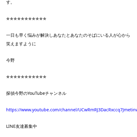
す。
✯✯✯✯✯✯✯✯✯✯✯
一日も早く悩みが解決しあなたとあなたのそばにいる人が心から
笑えますように
今野
✯✯✯✯✯✯✯✯✯✯✯
​探偵今野のYouTubeチャンネル
https://www.youtube.com/channel/UCwRmRJ3DacRxccq7Jmetin
​LINE友達募集中