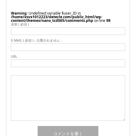
Warning
: Undefined variable $user_ID in
/home/xsvx1012223/detecle.com/public_html/wp-
content/themes/nano_tcd065/comments.php
on line
98
名前 ( 必須 )
E-MAIL ( 必須 ) - 公開されません -
URL