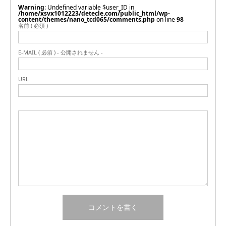
Warning
: Undefined variable $user_ID in
/home/xsvx1012223/detecle.com/public_html/wp-
content/themes/nano_tcd065/comments.php
on line
98
名前 ( 必須 )
E-MAIL ( 必須 ) - 公開されません -
URL