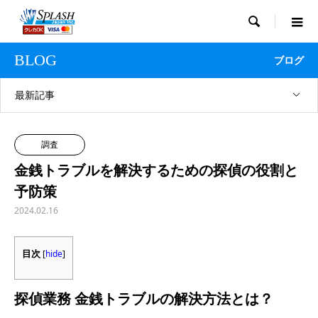

BLOG
ブログ
最新記事
調査
金銭トラブルを解決するための探偵の役割と
予防策
2024.02.16
目次
[
hide
]
探偵業務 金銭トラブルの解決方法とは？